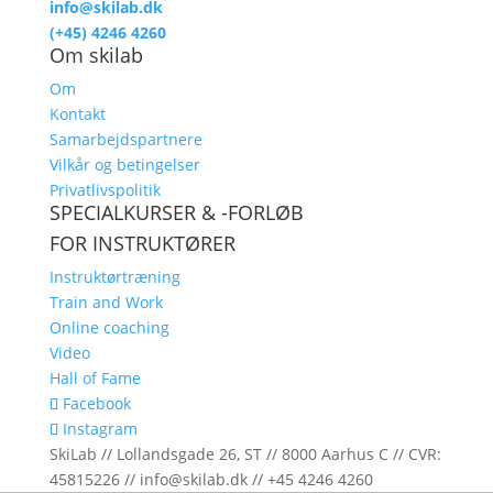
info@skilab.dk
(+45) 4246 4260
Om skilab
Om
Kontakt
Samarbejdspartnere
Vilkår og betingelser
Privatlivspolitik
SPECIALKURSER & -FORLØB
FOR INSTRUKTØRER
Instruktørtræning
Train and Work
Online coaching
Video
Hall of Fame
Facebook
Instagram
SkiLab // Lollandsgade 26, ST // 8000 Aarhus C // CVR:
45815226 // info@skilab.dk // +45 4246 4260