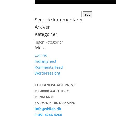
Søg
Seneste kommentarer
efter:
Arkiver
Kategorier
Ingen kategorier
Meta
Log ind
Indlægsfeed
Kommentarfeed
WordPress.org
LOLLANDSGADE 26, ST
DK-8000 AARHUS C
DENMARK
CVR/VAT: DK-45815226
info@skilab.dk
(+45) 4246 4260