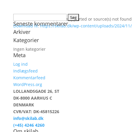
Søg
Media error: Format(s) not supported or source(s) not found
Seneste kommentarer
efter:
Download fil: https://skilab.dk/wp-content/uploads/2024/1
Arkiver
Kategorier
00:00
Ingen kategorier
Meta
Log ind
Indlægsfeed
Kommentarfeed
WordPress.org
LOLLANDSGADE 26, ST
DK-8000 AARHUS C
DENMARK
CVR/VAT: DK-45815226
info@skilab.dk
(+45) 4246 4260
Om skilab