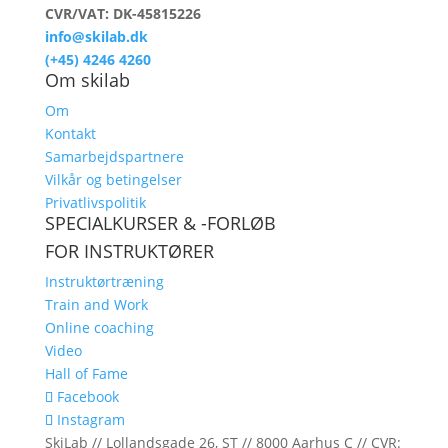
CVR/VAT: DK-45815226
info@skilab.dk
(+45) 4246 4260
Om skilab
Om
Kontakt
Samarbejdspartnere
Vilkår og betingelser
Privatlivspolitik
SPECIALKURSER & -FORLØB
FOR INSTRUKTØRER
Instruktørtræning
Train and Work
Online coaching
Video
Hall of Fame
Facebook
Instagram
SkiLab // Lollandsgade 26, ST // 8000 Aarhus C // CVR: