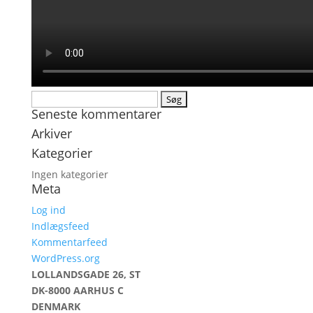
Søg
Seneste kommentarer
efter:
Arkiver
Kategorier
Ingen kategorier
Meta
Log ind
Indlægsfeed
Kommentarfeed
WordPress.org
LOLLANDSGADE 26, ST
DK-8000 AARHUS C
DENMARK