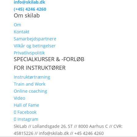
info@skilab.dk
(+45) 4246 4260
Om skilab
Om
Kontakt
Samarbejdspartnere
Vilkår og betingelser
Privatlivspolitik
SPECIALKURSER & -FORLØB
FOR INSTRUKTØRER
Instruktørtræning
Train and Work
Online coaching
Video
Hall of Fame
Facebook
Instagram
SkiLab // Lollandsgade 26, ST // 8000 Aarhus C // CVR:
45815226 // info@skilab.dk // +45 4246 4260