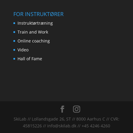
FOR INSTRUKTØRER
Instruktørtræning
Train and Work
Online coaching
Video
Hall of Fame
SkiLab // Lollandsgade 26, ST // 8000 Aarhus C // CVR:
45815226 // info@skilab.dk // +45 4246 4260