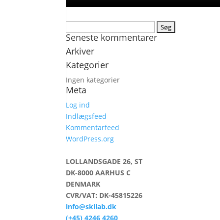
Søg
Seneste kommentarer
efter:
Arkiver
Kategorier
Ingen kategorier
Meta
Log ind
Indlægsfeed
Kommentarfeed
WordPress.org
LOLLANDSGADE 26, ST
DK-8000 AARHUS C
DENMARK
CVR/VAT: DK-45815226
info@skilab.dk
(+45) 4246 4260